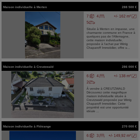
Maison individuelle
à
Merten
288 500 €
7
4
+/- 162 m²
5
Située à Merten en impasse, une
charmante commune en France à
quelques pas de l'Allemagne,
cette maison individuelle,
proposée à l'achat par Wirrig
Chaparoff Immobilier, offre u...
Maison individuelle
à
Creutzwald
286 000 €
6
4
+/- 138 m²
2
À vendre à CREUTZWALD
Découvrez cette magnifique
maison individuelle située à
Creutzwald proposée par Wirrig
Chaparoff Immobilier. Cette
propriété est une opportunité
idéale ...
Maison individuelle
à
Flétrange
270 000 €
6
3
+/- 149,92 m²