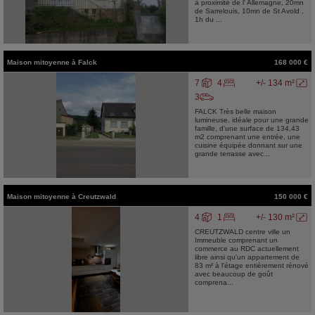
à proximité de l' Allemagne, 20mn
de Sarrelouis, 10mn de St Avold ,
1h du ...
Maison mitoyenne
à
Falck
168 000 €
7
4
+/- 134 m²
3
FALCK Très belle maison
lumineuse, idéale pour une grande
famille, d'une surface de 134,43
m2 comprenant une entrée, une
cuisine équipée donnant sur une
grande terrasse avec...
Maison mitoyenne
à
Creutzwald
150 000 €
4
1
+/- 130 m²
CREUTZWALD centre ville un
Immeuble comprenant un
commerce au RDC actuellement
libre ainsi qu'un appartement de
83 m² à l'étage entièrement rénové
avec beaucoup de goût
comprena...