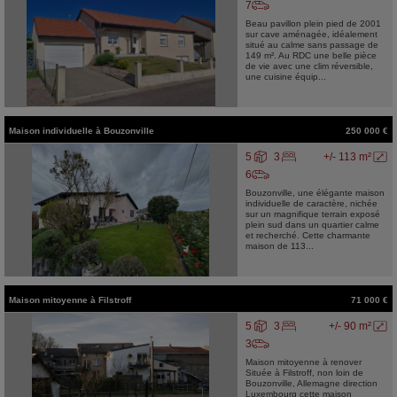
7
Beau pavillon plein pied de 2001
sur cave aménagée, idéalement
situé au calme sans passage de
149 m². Au RDC une belle pièce
de vie avec une clim réversible,
une cuisine équip...
Maison individuelle
à
Bouzonville
250 000 €
5
3
+/- 113 m²
6
Bouzonville, une élégante maison
individuelle de caractère, nichée
sur un magnifique terrain exposé
plein sud dans un quartier calme
et recherché. Cette charmante
maison de 113...
Maison mitoyenne
à
Filstroff
71 000 €
5
3
+/- 90 m²
3
Maison mitoyenne à renover
Située à Filstroff, non loin de
Bouzonville, Allemagne direction
Luxembourg cette maison