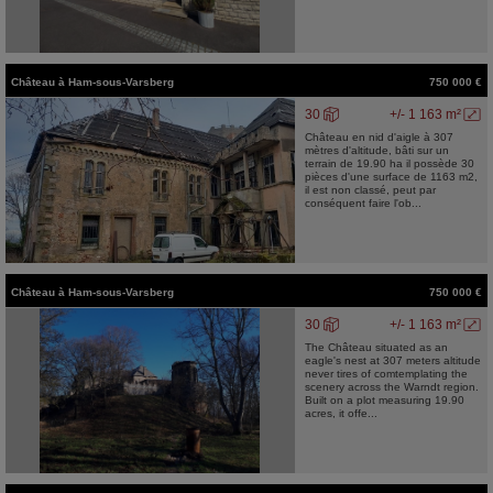
Château
à
Ham-sous-Varsberg
750 000 €
30
+/- 1 163 m²
Château en nid d'aigle à 307
mètres d'altitude, bâti sur un
terrain de 19.90 ha il possède 30
pièces d'une surface de 1163 m2,
il est non classé, peut par
conséquent faire l'ob...
Château
à
Ham-sous-Varsberg
750 000 €
30
+/- 1 163 m²
The Château situated as an
eagle's nest at 307 meters altitude
never tires of comtemplating the
scenery across the Warndt region.
Built on a plot measuring 19.90
acres, it offe...