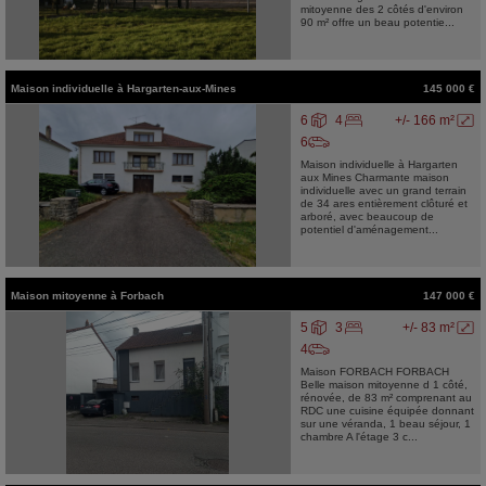
mitoyenne des 2 côtés d'environ
90 m² offre un beau potentie...
Maison individuelle
à
Hargarten-aux-Mines
145 000 €
6
4
+/- 166 m²
6
Maison individuelle à Hargarten
aux Mines Charmante maison
individuelle avec un grand terrain
de 34 ares entièrement clôturé et
arboré, avec beaucoup de
potentiel d'aménagement...
Maison mitoyenne
à
Forbach
147 000 €
5
3
+/- 83 m²
4
Maison FORBACH FORBACH
Belle maison mitoyenne d 1 côté,
rénovée, de 83 m² comprenant au
RDC une cuisine équipée donnant
sur une véranda, 1 beau séjour, 1
chambre A l'étage 3 c...