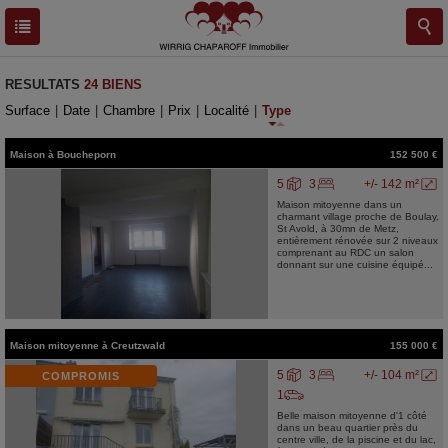
RESULTATS
24 BIENS
Surface
|
Date
|
Chambre
|
Prix
|
Localité
|
Type
Maison
à
Boucheporn
152 500 €
5
3
+/- 142 m²
Maison mitoyenne dans un
charmant village proche de Boulay,
St Avold, à 30mn de Metz,
entièrement rénovée sur 2 niveaux
comprenant au RDC un salon
donnant sur une cuisine équipé...
Maison mitoyenne
à
Creutzwald
155 000 €
5
3
+/- 104 m²
COMPROMIS
1
Belle maison mitoyenne d'1 côté
dans un beau quartier près du
centre ville, de la piscine et du lac,