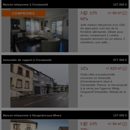
Maison mitoyenne
à
Creutzwald
127 000 €
3
2
+/- 60 m²
COMPROMIS
6
Jolie maison mitoyenne d'un côté
de plain-pied, non loin de la
frontière allemande, idéale pour
senior, comprenant 1 cuisine
équipée donnant sur un séjour, 2
chambres, une salle...
Immeuble de rapport
à
Creutzwald
577 500 €
1
+/- 620 m²
Cette offre exceptionnelle
concerne un immeuble
d'investissement situé à
Creutzwald, France, et est proposé
à la vente par l'agence Wirrig
Chaparoff Immobilier. Détails de la
p...
Maison mitoyenne
à
Hargarten-aux-Mines
137 000 €
5
3
+/- 94 m²
7