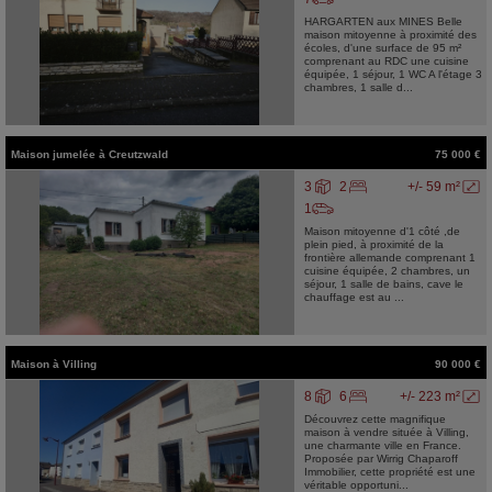
HARGARTEN aux MINES Belle
maison mitoyenne à proximité des
écoles, d'une surface de 95 m²
comprenant au RDC une cuisine
équipée, 1 séjour, 1 WC A l'étage 3
chambres, 1 salle d...
Maison jumelée
à
Creutzwald
75 000 €
3
2
+/- 59 m²
1
Maison mitoyenne d'1 côté ,de
plein pied, à proximité de la
frontière allemande comprenant 1
cuisine équipée, 2 chambres, un
séjour, 1 salle de bains, cave le
chauffage est au ...
Maison
à
Villing
90 000 €
8
6
+/- 223 m²
Découvrez cette magnifique
maison à vendre située à Villing,
une charmante ville en France.
Proposée par Wirrig Chaparoff
Immobilier, cette propriété est une
véritable opportuni...