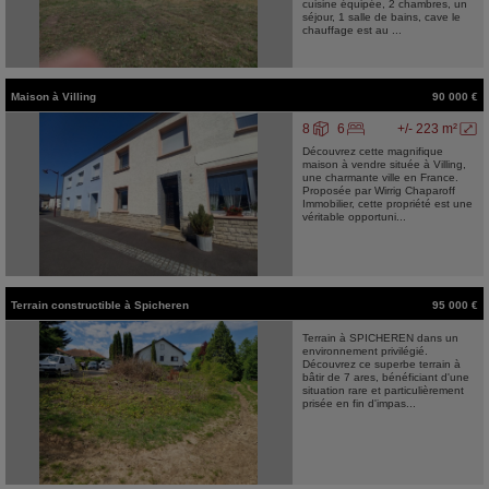
cuisine équipée, 2 chambres, un
séjour, 1 salle de bains, cave le
chauffage est au ...
Maison
à
Villing
90 000 €
8
6
+/- 223 m²
Découvrez cette magnifique
maison à vendre située à Villing,
une charmante ville en France.
Proposée par Wirrig Chaparoff
Immobilier, cette propriété est une
véritable opportuni...
Terrain constructible
à
Spicheren
95 000 €
Terrain à SPICHEREN dans un
environnement privilégié.
Découvrez ce superbe terrain à
bâtir de 7 ares, bénéficiant d'une
situation rare et particulièrement
prisée en fin d'impas...