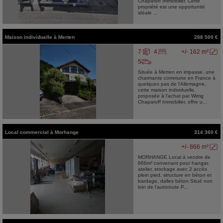
Chaparoff Immobilier. Cette
propriété est une opportunité
idéale ...
Maison individuelle
à
Merten
288 500 €
7
4
+/- 162 m²
5
Située à Merten en impasse, une
charmante commune en France à
quelques pas de l'Allemagne,
cette maison individuelle,
proposée à l'achat par Wirrig
Chaparoff Immobilier, offre u...
Local commercial
à
Morhange
314 360 €
+/- 866 m²
MORHANGE Local à vendre de
866m² convenant pour hangar,
atelier, stockage avec 2 accès
plein pied, structure en béton et
bardage, dalles béton Situé non
loin de l'autoroute P...