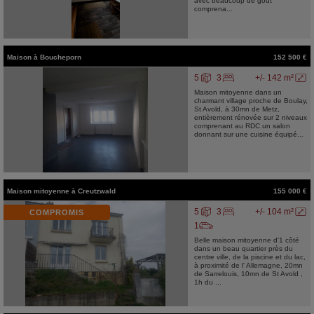
avec beaucoup de goût
comprena...
Maison
à
Boucheporn
152 500 €
5
3
+/- 142 m²
Maison mitoyenne dans un
charmant village proche de Boulay,
St Avold, à 30mn de Metz,
entièrement rénovée sur 2 niveaux
comprenant au RDC un salon
donnant sur une cuisine équipé...
Maison mitoyenne
à
Creutzwald
155 000 €
5
3
+/- 104 m²
COMPROMIS
1
Belle maison mitoyenne d'1 côté
dans un beau quartier près du
centre ville, de la piscine et du lac,
à proximité de l' Allemagne, 20mn
de Sarrelouis, 10mn de St Avold ,
1h du ...