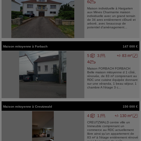
6
Maison individuelle à Hargarten
aux Mines Charmante maison
individuelle avec un grand terrain
de 34 ares entièrement clôturé et
arboré, avec beaucoup de
potentiel d'aménagement...
Maison mitoyenne
à
Forbach
147 000 €
5
3
+/- 83 m²
4
Maison FORBACH FORBACH
Belle maison mitoyenne d 1 côté,
rénovée, de 83 m² comprenant au
RDC une cuisine équipée donnant
sur une véranda, 1 beau séjour, 1
chambre A l'étage 3 c...
Maison mitoyenne
à
Creutzwald
150 000 €
4
1
+/- 130 m²
CREUTZWALD centre ville un
Immeuble comprenant un
commerce au RDC actuellement
libre ainsi qu'un appartement de
83 m² à l'étage entièrement rénové