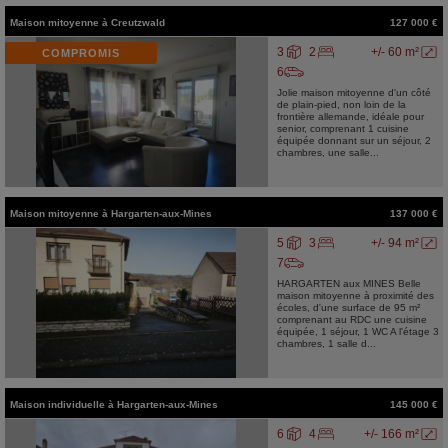
Maison mitoyenne
à
Creutzwald
127 000 €
3
2
+/- 60 m²
COMPROMIS
6
Jolie maison mitoyenne d'un côté
de plain-pied, non loin de la
frontière allemande, idéale pour
senior, comprenant 1 cuisine
équipée donnant sur un séjour, 2
chambres, une salle...
Maison mitoyenne
à
Hargarten-aux-Mines
137 000 €
5
3
+/- 94 m²
7
HARGARTEN aux MINES Belle
maison mitoyenne à proximité des
écoles, d'une surface de 95 m²
comprenant au RDC une cuisine
équipée, 1 séjour, 1 WC A l'étage 3
chambres, 1 salle d...
Maison individuelle
à
Hargarten-aux-Mines
145 000 €
6
4
+/- 166 m²