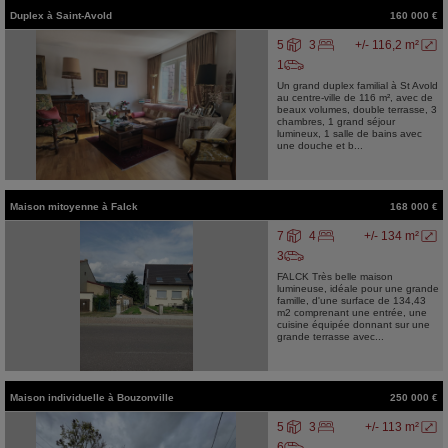
Duplex
à
Saint-Avold
160 000 €
5
3
+/- 116,2 m²
1
Un grand duplex familial à St Avold
au centre-ville de 116 m², avec de
beaux volumes, double terrasse, 3
chambres, 1 grand séjour
lumineux, 1 salle de bains avec
une douche et b...
Maison mitoyenne
à
Falck
168 000 €
7
4
+/- 134 m²
3
FALCK Très belle maison
lumineuse, idéale pour une grande
famille, d'une surface de 134,43
m2 comprenant une entrée, une
cuisine équipée donnant sur une
grande terrasse avec...
Maison individuelle
à
Bouzonville
250 000 €
5
3
+/- 113 m²
6