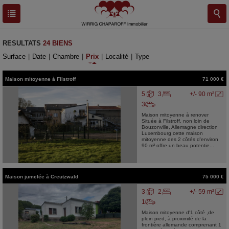
RESULTATS
24 BIENS
Surface
|
Date
|
Chambre
|
Prix
|
Localité
|
Type
Maison mitoyenne
à
Filstroff
71 000 €
5
3
+/- 90 m²
3
Maison mitoyenne à renover
Située à Filstroff, non loin de
Bouzonville, Allemagne direction
Luxembourg cette maison
mitoyenne des 2 côtés d'environ
90 m² offre un beau potentie...
Maison jumelée
à
Creutzwald
75 000 €
3
2
+/- 59 m²
1
Maison mitoyenne d'1 côté ,de
plein pied, à proximité de la
frontière allemande comprenant 1