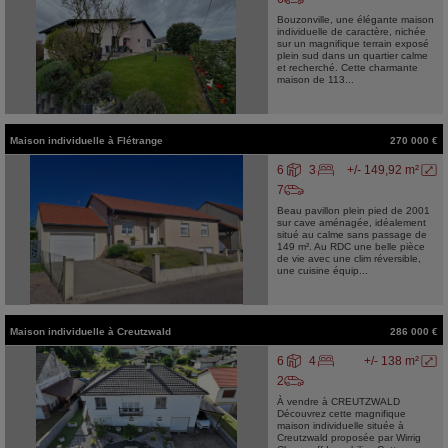
Bouzonville, une élégante maison
individuelle de caractère, nichée
sur un magnifique terrain exposé
plein sud dans un quartier calme
et recherché. Cette charmante
maison de 113...
Maison individuelle
à
Flétrange
270 000 €
6
3
+/- 149,92 m²
7
Beau pavillon plein pied de 2001
sur cave aménagée, idéalement
situé au calme sans passage de
149 m². Au RDC une belle pièce
de vie avec une clim réversible,
une cuisine équip...
Maison individuelle
à
Creutzwald
286 000 €
6
4
+/- 138 m²
2
À vendre à CREUTZWALD
Découvrez cette magnifique
maison individuelle située à
Creutzwald proposée par Wirrig