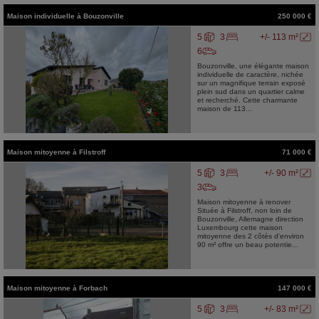
Maison individuelle
à
Bouzonville
250 000 €
5
3
+/- 113 m²
6
Bouzonville, une élégante maison
individuelle de caractère, nichée
sur un magnifique terrain exposé
plein sud dans un quartier calme
et recherché. Cette charmante
maison de 113...
Maison mitoyenne
à
Filstroff
71 000 €
5
3
+/- 90 m²
3
Maison mitoyenne à renover
Située à Filstroff, non loin de
Bouzonville, Allemagne direction
Luxembourg cette maison
mitoyenne des 2 côtés d'environ
90 m² offre un beau potentie...
Maison mitoyenne
à
Forbach
147 000 €
5
3
+/- 83 m²