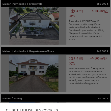
Maison individuelle
à
Creutzwald
286 000 €
6
4
+/- 138 m²
2
À vendre à CREUTZWALD
Découvrez cette magnifique
maison individuelle située à
Creutzwald proposée par Wirrig
Chaparoff Immobilier. Cette
propriété est une opportunité
idéale ...
Maison individuelle
à
Hargarten-aux-Mines
145 000 €
6
4
+/- 166 m²
6
Maison individuelle à Hargarten
aux Mines Charmante maison
individuelle avec un grand terrain
de 34 ares entièrement clôturé et
arboré, avec beaucoup de
potentiel d'aménagement...
Maison
à
Villing
90 000 €
8
6
+/- 223 m²
CE SITE UTILISE DES COOKIES
Découvrez cette magnifique