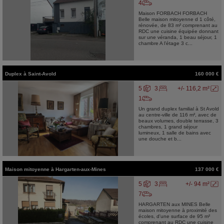
4
Maison FORBACH FORBACH
Belle maison mitoyenne d 1 côté,
rénovée, de 83 m² comprenant au
RDC une cuisine équipée donnant
sur une véranda, 1 beau séjour, 1
chambre A l'étage 3 c...
Duplex
à
Saint-Avold
160 000 €
5
3
+/- 116,2 m²
1
Un grand duplex familial à St Avold
au centre-ville de 116 m², avec de
beaux volumes, double terrasse, 3
chambres, 1 grand séjour
lumineux, 1 salle de bains avec
une douche et b...
Maison mitoyenne
à
Hargarten-aux-Mines
137 000 €
5
3
+/- 94 m²
7
HARGARTEN aux MINES Belle
maison mitoyenne à proximité des
écoles, d'une surface de 95 m²
comprenant au RDC une cuisine