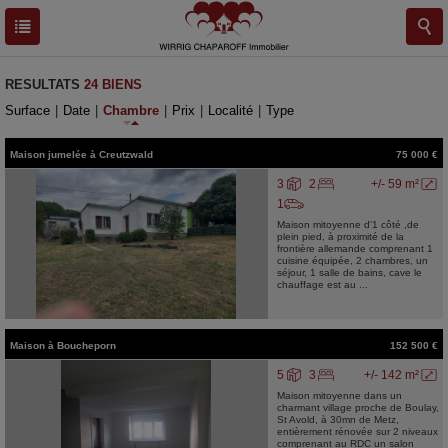
RESULTATS
24 BIENS
Surface
|
Date
|
Chambre
|
Prix
|
Localité
|
Type
Maison jumelée
à
Creutzwald
75 000 €
3
2
+/- 59 m²
1
Maison mitoyenne d'1 côté ,de
plein pied, à proximité de la
frontière allemande comprenant 1
cuisine équipée, 2 chambres, un
séjour, 1 salle de bains, cave le
chauffage est au ...
Maison
à
Boucheporn
152 500 €
5
3
+/- 142 m²
Maison mitoyenne dans un
charmant village proche de Boulay,
St Avold, à 30mn de Metz,
entièrement rénovée sur 2 niveaux
comprenant au RDC un salon