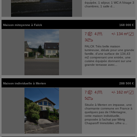
équipée, 1 séjour, 1 WC A l'étage 3
chambres, 1 salle d...
Maison mitoyenne
à
Falck
168 000 €
7
4
+/- 134 m²
3
FALCK Très belle maison
lumineuse, idéale pour une grande
famille, d'une surface de 134,43
m2 comprenant une entrée, une
cuisine équipée donnant sur une
grande terrasse avec...
Maison individuelle
à
Merten
288 500 €
7
4
+/- 162 m²
5
Située à Merten en impasse, une
charmante commune en France à
quelques pas de l'Allemagne,
cette maison individuelle,
proposée à l'achat par Wirrig
Chaparoff Immobilier, offre u...