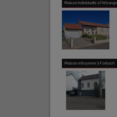
Maison individuelle à
Flétrange
Maison mitoyenne à
Forbach