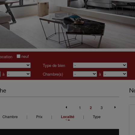
neuf
location
Type de bien
à
Chambre(s)
à
che
No
1
2
3
Chambre
|
Prix
|
Localité
|
Type