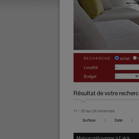
achat
RECHERCHE
Localité
Budget
Résultat de votre recher
11 - 20 sur 24 annonces
Surface
|
Date
|
Maison mitoyenne à
Falck