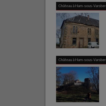
Château à
Ham-sous-Varsber
Château à
Ham-sous-Varsber