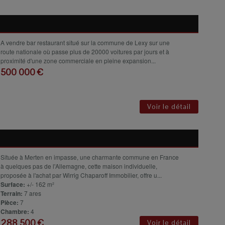
A vendre bar restaurant situé sur la commune de Lexy sur une
route nationale où passe plus de 20000 voitures par jours et à
proximité d'une zone commerciale en pleine expansion...
500 000 €
Voir le détail
Située à Merten en impasse, une charmante commune en France
à quelques pas de l'Allemagne, cette maison individuelle,
proposée à l'achat par Wirrig Chaparoff Immobilier, offre u...
Surface:
+/- 162 m²
Terrain:
7 ares
Pièce:
7
Chambre:
4
288 500 €
Voir le détail