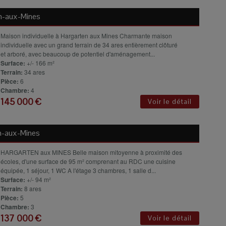
n-aux-Mines
Maison individuelle à Hargarten aux Mines Charmante maison
individuelle avec un grand terrain de 34 ares entièrement clôturé
et arboré, avec beaucoup de potentiel d'aménagement...
Surface:
+/- 166 m²
Terrain:
34 ares
Pièce:
6
Chambre:
4
145 000 €
Voir le détail
n-aux-Mines
HARGARTEN aux MINES Belle maison mitoyenne à proximité des
écoles, d'une surface de 95 m² comprenant au RDC une cuisine
équipée, 1 séjour, 1 WC A l'étage 3 chambres, 1 salle d...
Surface:
+/- 94 m²
Terrain:
8 ares
Pièce:
5
Chambre:
3
137 000 €
Voir le détail