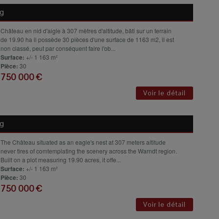
g
Château en nid d'aigle à 307 mètres d'altitude, bâti sur un terrain
de 19.90 ha il possède 30 pièces d'une surface de 1163 m2, il est
non classé, peut par conséquent faire l'ob...
Surface:
+/- 1 163 m²
Pièce:
30
750 000 €
Voir le détail
g
The Château situated as an eagle's nest at 307 meters altitude
never tires of comtemplating the scenery across the Warndt region.
Built on a plot measuring 19.90 acres, it offe...
Surface:
+/- 1 163 m²
Pièce:
30
750 000 €
Voir le détail