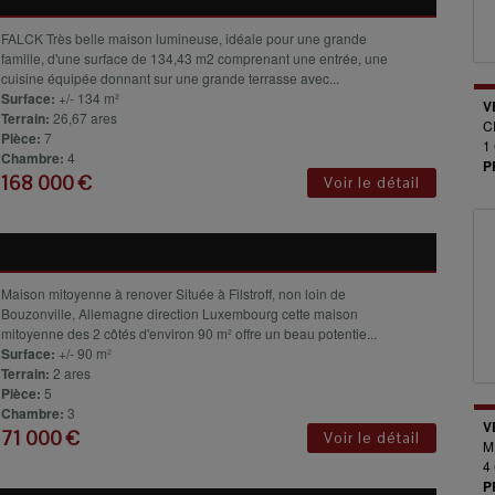
FALCK Très belle maison lumineuse, idéale pour une grande
famille, d'une surface de 134,43 m2 comprenant une entrée, une
cuisine équipée donnant sur une grande terrasse avec...
Surface:
+/- 134 m²
V
Terrain:
26,67 ares
C
Pièce:
7
1
Chambre:
4
P
168 000 €
Voir le détail
Maison mitoyenne à renover Située à Filstroff, non loin de
Bouzonville, Allemagne direction Luxembourg cette maison
mitoyenne des 2 côtés d'environ 90 m² offre un beau potentie...
Surface:
+/- 90 m²
Terrain:
2 ares
Pièce:
5
Chambre:
3
V
71 000 €
Voir le détail
M
4
P